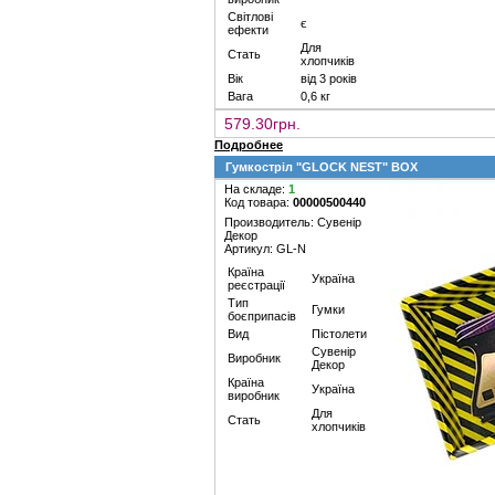
Світлові
є
ефекти
Для
Стать
хлопчиків
Вік
від 3 років
Вага
0,6 кг
579.30грн.
Подробнее
Гумкостріл "GLOCK NEST" BOX
На складе:
1
Код товара:
00000500440
Производитель: Сувенір
Декор
Артикул: GL-N
Країна
Україна
реєстрації
Тип
Гумки
боєприпасів
Вид
Пістолети
Сувенір
Виробник
Декор
Країна
Україна
виробник
Для
Стать
хлопчиків