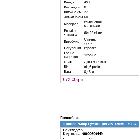
Вага, г
430
Висота,см
6
Ширина,см
22
Довжина,см
60
комбіновані
Матеріал
матеріали
Розмір в
60х22х6 см
упаковці
Сувенір
Виробник
Декор
Пакування
коробка
Країна
Україна
виробник
Стать
Для хлопчиків
Вік
від 6 років
Вага
0,43 кг
672.00грн.
Подробнее
Ігровий Набір Гумкостріл АВТОМАТ "M4-A1
На складе:
5
Код товара:
00000500449