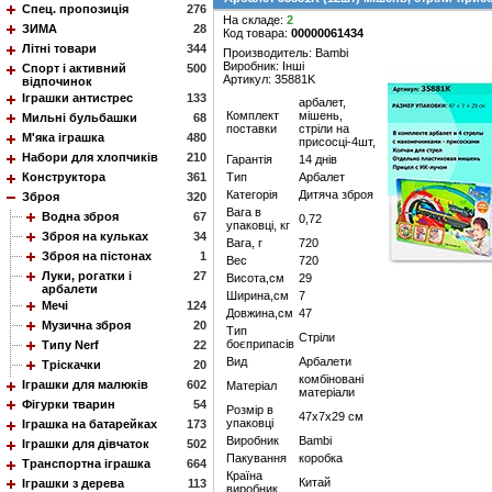
Спец. пропозиція
276
На складе:
2
ЗИМА
28
Код товара:
00000061434
Літні товари
344
Производитель: Bambi
Виробник: Інші
Спорт і активний
500
Артикул: 35881K
відпочинок
Іграшки антистрес
133
арбалет,
Комплект
мішень,
Мильні бульбашки
68
поставки
стріли на
М'яка іграшка
480
присосці-4шт,
Набори для хлопчиків
210
Гарантія
14 днів
Конструктора
361
Тип
Арбалет
Категорія
Дитяча зброя
Зброя
320
Вага в
Водна зброя
67
0,72
упаковці, кг
Зброя на кульках
34
Вага, г
720
Зброя на пістонах
1
Вес
720
Луки, рогатки і
27
Висота,см
29
арбалети
Ширина,см
7
Мечі
124
Довжина,см
47
Музична зброя
20
Тип
Стріли
боєприпасів
Типу Nerf
22
Вид
Арбалети
Тріскачки
20
комбіновані
Іграшки для малюків
602
Матеріал
матеріали
Фігурки тварин
54
Розмір в
47х7х29 см
упаковці
Іграшка на батарейках
173
Виробник
Bambi
Іграшки для дівчаток
502
Пакування
коробка
Транспортна іграшка
664
Країна
Китай
Іграшки з дерева
113
виробник