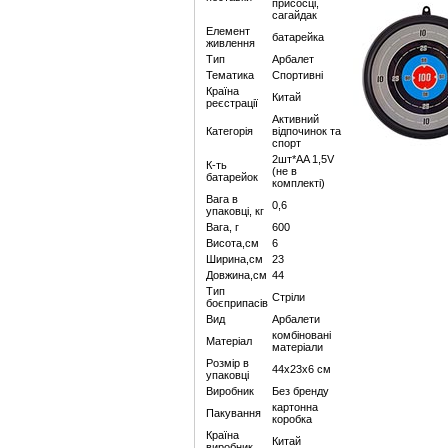
присосці,
сагайдак
Елемент
батарейка
живлення
Тип
Арбалет
Тематика
Спортивні
Країна
Китай
реєстрації
Активний
Категорія
відпочинок та
спорт
2шт*AA 1,5V
К-ть
(не в
батарейок
комплекті)
Вага в
0,6
упаковці, кг
Вага, г
600
Висота,см
6
Ширина,см
23
Довжина,см
44
Тип
Стріли
боєприпасів
Вид
Арбалети
комбіновані
Матеріал
матеріали
Розмір в
44х23х6 см
упаковці
Виробник
Без бренду
картонна
Пакування
коробка
Країна
Китай
виробник