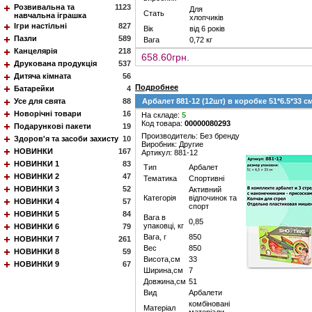
Розвивальна та
1123
Для
Стать
навчальна іграшка
хлопчиків
Ігри настільні
827
Вік
від 6 років
Пазли
589
Вага
0,72 кг
Канцелярія
218
658.60грн.
Друкована продукція
537
Дитяча кімната
56
Подробнее
Батарейки
4
Усе для свята
88
Арбалет 881-12 (12шт) в коробке 51*6.5*33 с
Новорічні товари
16
На складе:
5
Код товара:
00000080293
Подарункові пакети
19
Производитель: Без бренду
Здоров'я та засоби захисту
10
Виробник: Другие
НОВИНКИ
167
Артикул: 881-12
НОВИНКИ 1
83
Тип
Арбалет
НОВИНКИ 2
47
Тематика
Спортивні
НОВИНКИ 3
52
Активний
Категорія
відпочинок та
НОВИНКИ 4
57
спорт
НОВИНКИ 5
84
Вага в
0,85
упаковці, кг
НОВИНКИ 6
79
Вага, г
850
НОВИНКИ 7
261
Вес
850
НОВИНКИ 8
59
Висота,см
33
НОВИНКИ 9
67
Ширина,см
7
Довжина,см
51
Вид
Арбалети
комбіновані
Матеріал