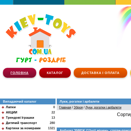
ГОЛОВНА
КАТАЛОГ
ДОСТАВКА І ОПЛАТА
Випадаючий каталог
Луки, рогатки і арбалети
Лапки
0
Главная
/
Зброя
/
Луки, рогатки і арбалети
АКЦИИ
22
Сорти
Трендові Іграшки
13
Дитячий транспорт
280
Картини за номерами
1321
Арбалет 35881K (12шт) мішень, стріли-присо