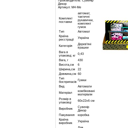
Производитель: Сувенір
Декор
Артикул: M4-Me
автомат,
тактичні
Комплект
рукавички,
поставки
комплект
гумок
Тип
Автомат
Країна
Україна
реєстрації
Дерев'яні
Категорія
іграшки
Вага в
0,43
упаковці, кг
Вага, г
430
Висота,см
6
Ширина,см
22
Довжина,см
60
Тип
Гумки
боєприпасів
Вид
Автомати
комбіновані
Матеріал
матеріали
Розмір в
60х22х6 см
упаковці
Сувенір
Виробник
Декор
Пакування
коробка
Країна
Україна
виробник
Для