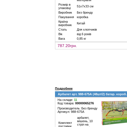
матеріали
Розмір в
51х7х33 см
упаковці
Виробник
Без бренду
Пакування
коробка
Країна
Китай
виробник
Стать
Для хлопчиків
Вік
від 6 років
Вага
0,85 кг
787.20грн.
Подробнее
Арбалет арт. 988-675A (48шт/2) батар. короб.
На складе:
11
Код товара:
00000065276
Производитель: Без бренду
Артикул: 988-675A
арбалет,
мішень, 10
Комплект
стріл на
поставки