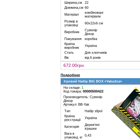
Ширина,см
22
Довжина,см
60
комбіновані
Матеріал
матеріали
Розмір в
60х22х6 см
упаковці
Сувенір
Виробник
Декор
Пакування
коробка
Країна
Україна
виробник
Стать
Для хлопчиків
Вік
від 6 років
672.00грн.
Подробнее
Ігровий Набір BIG BOX «Yakudza»
На складе:
1
Код товара:
00000500422
Производитель: Сувенір
Декор
Артикул: BB-Yak
Тип
Набір зброї
Країна
Україна
реєстрації
Дерев'яні
Категорія
іграшки
Вага в
0,43
упаковці, кг