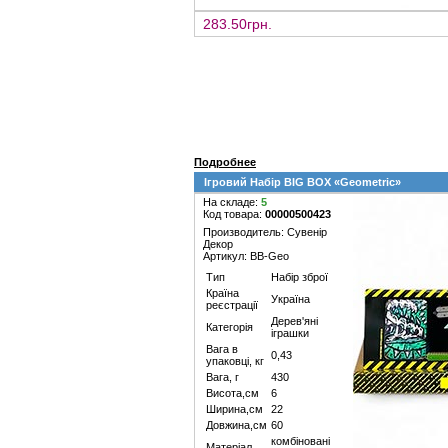
283.50грн.
Подробнее
Ігровий Набір BIG BOX «Geometric»
На складе:
5
Код товара:
00000500423
Производитель: Сувенір
Декор
Артикул: BB-Geo
Тип
Набір зброї
Країна
Україна
реєстрації
Дерев'яні
Категорія
іграшки
Вага в
0,43
упаковці, кг
Вага, г
430
Висота,см
6
Ширина,см
22
Довжина,см
60
комбіновані
Матеріал