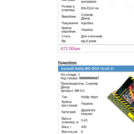
матеріали
Розмір в
60х22х6 см
упаковці
Сувенір
Виробник
Декор
Пакування
коробка
Країна
Україна
виробник
Стать
Для хлопчиків
Вік
від 6 років
672.00грн.
Подробнее
Ігровий Набір BIG BOX «Gold 2»
На складе:
2
Код товара:
00000500427
Производитель: Сувенір
Декор
Артикул: BB-G2
Тип
Набір зброї
Країна
Україна
реєстрації
Дерев'яні
Категорія
іграшки
Вага в
0,43
упаковці, кг
Вага, г
430
Висота,см
6