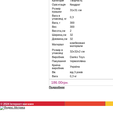
Категорія
Творчість
Орієнтація
Квадрат
Розмір
31х31 см
іграшки
Вага в
0,3
упаковці, кг
Вага, г
300
Вес
300
Висота,см
2
Ширина,см
32
Довжина,см
32
комбіновані
Матеріал
матеріали
Розмір в
32х32х2 см
упаковці
Виробник
Danko Toys
Пакування
термоплівка
Країна
Україна
виробник
Вік
від 3 років
Вага
0,3 кг
186.00грн.
Подробнее
© 2024 Інтернет-магазин