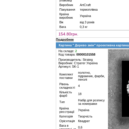
упаковці
Виробник
ArtCraft
Пакування
термоплівка
Країна
Україна
виробник
Вік
від 3 років
Вага
0,3 кг
154.80грн.
Подробнее
Картина " Дерево змін" проективна картин
На складе:
2
Код товара:
00000101558
Производитель: Strateg
Виробник: Стратег Україна
Артикул: SK-1
полотно,
Комплект
підрамник, фарби,
поставки
пензлі
Рівень
4
складності
Кількість
18
фарб
Набір для розпису
Тип
за номерами
Країна
Україна
реєстрації
Категорія
Творчість
Орієнтація
Квадрат
Вага в
0,6