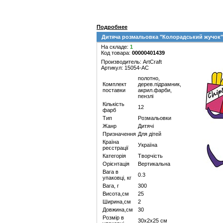
Подробнее
Дитяча розмальовка "Колорадський жучок"
На складе:
1
Код товара:
00000401439
Производитель: ArtCraft
Артикул: 15054-AC
полотно,
Комплект
дерев.підрамник,
поставки
акрил.фарби,
пензлі
Кількість
12
фарб
Тип
Розмальовки
Жанр
Дитячі
Призначення
Для дітей
Країна
Україна
реєстрації
Категорія
Творчість
Орієнтація
Вертикальна
Вага в
0.3
упаковці, кг
Вага, г
300
Висота,см
25
Ширина,см
2
Довжина,см
30
Розмір в
30х2х25 см