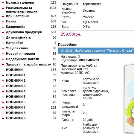
Іграшки з дерева
113
Пакування
термоплівка
Розвивальна та
1123
Країна
Україна
навчальна іграшка
виробник
Ігри настільні
827
Стать
Унісекс
Пазли
589
Вік
від 6 років
Канцелярія
218
Вага
0,6 кг
Друкована продукція
537
259.50грн.
Дитяча кімната
56
Батарейки
4
Подробнее
Усе для свята
88
ArtCraft Набір для розпису "Почуття. Спека" 
Новорічні товари
16
На складе:
3
Подарункові пакети
19
Код товара:
00000400239
Здоров'я та засоби захисту
10
Производитель: ArtCraft
Виробник: ArtCraft
НОВИНКИ
167
Артикул: 10251-AC
НОВИНКИ 1
83
Картина за
НОВИНКИ 2
47
Клас
номерами
НОВИНКИ 3
52
полотно,
Комплект
дерев.підрамник,
НОВИНКИ 4
57
поставки
акрил.фарби,
НОВИНКИ 5
84
пензлі
НОВИНКИ 6
79
Рівень
3
складності
НОВИНКИ 7
261
Кількість
НОВИНКИ 8
59
23
фарб
НОВИНКИ 9
67
Гарантія
14 днів
Набір для
Тип
розпису за
номерами