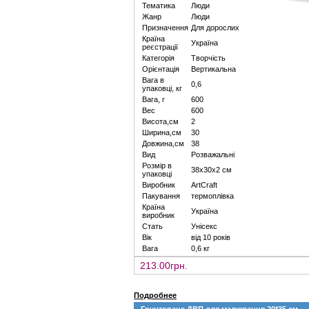
Тематика
Люди
Жанр
Люди
Призначення
Для дорослих
Країна
Україна
реєстрації
Категорія
Творчість
Орієнтація
Вертикальна
Вага в
0,6
упаковці, кг
Вага, г
600
Вес
600
Висота,см
2
Ширина,см
30
Довжина,см
38
Вид
Розважальні
Розмір в
38х30х2 см
упаковці
Виробник
ArtCraft
Пакування
термоплівка
Країна
Україна
виробник
Стать
Унісекс
Вік
від 10 років
Вага
0,6 кг
213.00грн.
Подробнее