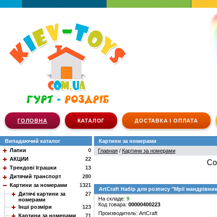
ГОЛОВНА
КАТАЛОГ
ДОСТАВКА І ОПЛАТА
Випадаючий каталог
Картини за номерами
Лапки
0
Главная
/
Картини за номерами
АКЦИИ
22
Со
Трендові Іграшки
13
Дитячий транспорт
280
Картини за номерами
1321
ArtCraft Набір для розпису "Мрії мандрівник
Дитячі картини за
27
На складе:
9
номерами
Код товара:
00000400223
Інші розміри
123
Производитель: ArtCraft
Картини за номерами
71