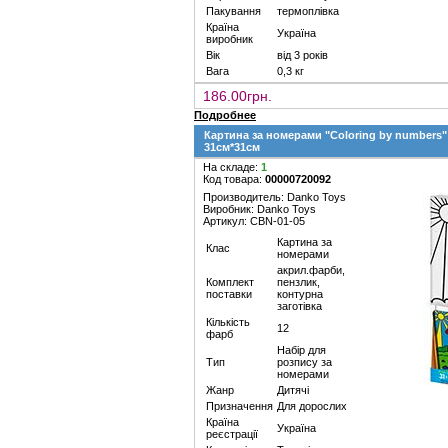
Пакування
термоплівка
Країна
Україна
виробник
Вік
від 3 років
Вага
0,3 кг
186.00грн.
Подробнее
Картина за номерами "Coloring by numbers
31см*31см
На складе:
1
Код товара:
00000720092
Производитель: Danko Toys
Виробник: Danko Toys
Артикул: CBN-01-05
Картина за
Клас
номерами
акрил.фарби,
Комплект
пензлик,
поставки
контурна
заготівка
Кількість
12
фарб
Набір для
Тип
розпису за
номерами
Жанр
Дитячі
Призначення
Для дорослих
Країна
Україна
реєстрації