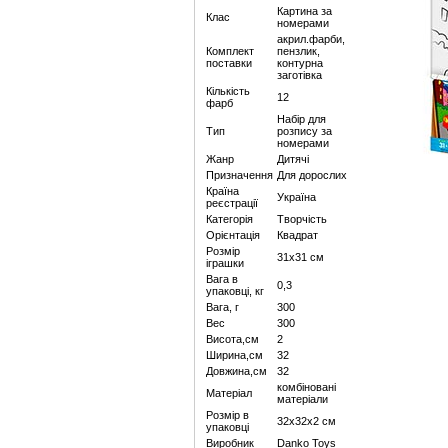
Картина за
Клас
номерами
акрил.фарби,
Комплект
пензлик,
поставки
контурна
заготівка
Кількість
12
фарб
Набір для
Тип
розпису за
номерами
Жанр
Дитячі
Призначення
Для дорослих
Країна
Україна
реєстрації
Категорія
Творчість
Орієнтація
Квадрат
Розмір
31х31 см
іграшки
Вага в
0,3
упаковці, кг
Вага, г
300
Вес
300
Висота,см
2
Ширина,см
32
Довжина,см
32
комбіновані
Матеріал
матеріали
Розмір в
32х32х2 см
упаковці
Виробник
Danko Toys