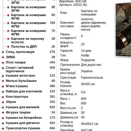
Виробник: ArtCraft
30*30
Артикул: 10521-AC
Картини за номерами
98
30*40
Картина за
Клас
номерами
Картини за номерами
80
40*40
полотно,
Комплект
дерев.підрамник,
Картини за номерами
769
поставки
акрил.фарби,
40*50
пензлі
Картини за номерами
70
40*80
Рівень
5
складності
Картини на чорному
28
полотні
Кількість
23
фарб
Полотна та ДВП
26
Гарантія
14 днів
Спец. пропозиція
276
Тип
Набір
ЗИМА
28
Жанр
Подорожі
Літні товари
344
Призначення
Для дорослих
Спорт і активний
500
Країна
відпочинок
Україна
реєстрації
Іграшки антистрес
133
Орієнтація
Горизонтальна
Мильні бульбашки
68
Розмір
40х50 см
іграшки
М'яка іграшка
480
Вага в
Набори для хлопчиків
210
0,6
упаковці, кг
Конструктора
361
Вага, г
600
Зброя
320
Вес
600
Іграшки для малюків
602
Висота,см
2
Фігурки тварин
54
Ширина,см
50
Довжина,см
40
Іграшка на батарейках
173
Розмір в
Іграшки для дівчаток
502
40х50х2 см
упаковці
Транспортна іграшка
664
Виробник
ArtCraft