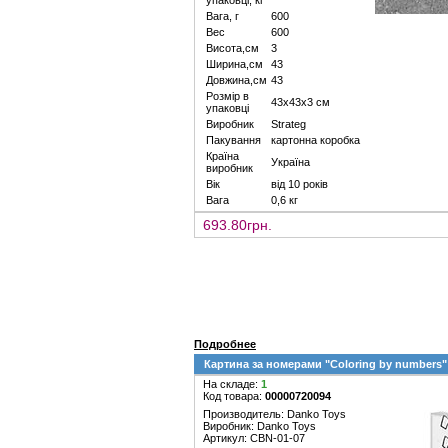
упаковці, кг
Вага, г
600
Вес
600
Висота,см
3
Ширина,см
43
Довжина,см
43
Розмір в
43х43х3 см
упаковці
Виробник
Strateg
Пакування
картонна коробка
Країна
Україна
виробник
Вік
від 10 років
Вага
0,6 кг
693.80грн.
Подробнее
Картина за номерами "Coloring by numbers
На складе:
1
Код товара:
00000720094
Производитель: Danko Toys
Виробник: Danko Toys
Артикул: CBN-01-07