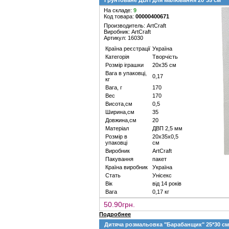
Грунтоване ДВП для малювання 20*35 см
На складе:
9
Код товара:
00000400671
Производитель: ArtCraft
Виробник: ArtCraft
Артикул: 16030
Країна реєстрації
Україна
Категорія
Творчість
Розмір іграшки
20х35 см
Вага в упаковці,
0,17
кг
Вага, г
170
Вес
170
Висота,см
0,5
Ширина,см
35
Довжина,см
20
Матеріал
ДВП 2,5 мм
Розмір в
20х35х0,5
упаковці
см
Виробник
ArtCraft
Пакування
пакет
Країна виробник
Україна
Стать
Унісекс
Вік
від 14 років
Вага
0,17 кг
50.90грн.
Подробнее
Дитяча розмальовка "Барабанщик" 25*30 с