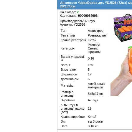
Антистрес YabbaDabba арт. YD2526 (72шт) м
28*15*8см
На складе:
2
Код товара:
00000064006
Производитель: A-Toys
Артикул: YD2526
Тип
Антистрес
Тематика
Розважальні
Країна реєстрації
Китай
Розваги.
Категорія
Свято.
Приколи
Вага в упаковці,
0,16
кг
Вага, г
160
Висота,см
5
Ширина,см
17
Довжина,см
5
комбіновані
Матеріал
матеріали
Розмір в
5х5х17 см
упаковці
Виробник
A-Toys
К-ть штук в
упаковці, ящику
12
(опт)
Країна виробник
Китай
Вік
від 3 років
Вага
0,16 кг