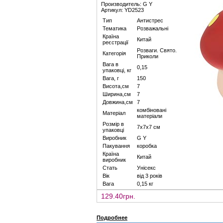
Производитель: G Y
Артикул: YD2523
Тип
Антистрес
Тематика
Розважальні
Країна
Китай
реєстрації
Розваги. Свято.
Категорія
Приколи
Вага в
0,15
упаковці, кг
Вага, г
150
Висота,см
7
Ширина,см
7
Довжина,см
7
комбіновані
Матеріал
матеріали
Розмір в
7х7х7 см
упаковці
Виробник
G Y
Пакування
коробка
Країна
Китай
виробник
Стать
Унісекс
Вік
від 3 років
Вага
0,15 кг
129.40грн.
Подробнее