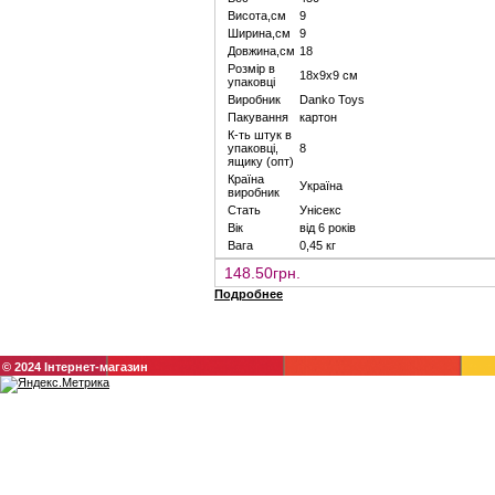
Висота,см
9
Ширина,см
9
Довжина,см
18
Розмір в
18х9х9 см
упаковці
Виробник
Danko Toys
Пакування
картон
К-ть штук в
упаковці,
8
ящику (опт)
Країна
Україна
виробник
Стать
Унісекс
Вік
від 6 років
Вага
0,45 кг
148.50грн.
Подробнее
© 2024 Інтернет-магазин