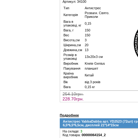
Артикул: 34100
Тип
Антистрес
Розваги. Свято.
Категорія
Приколи
Вага в
0,15
упаковці, кг
Вага, г
150
Вес
150
Висота,см
3
Ширина,см
20
Довжина,см
13
Розмір в
13х20х3 см
упаковці
Виробник
Knete Genius
Пакування
планшет
Країна
Китай
виробник
Вік
від 3 років
Вага
0,15 кг
254.10грн.
228.70грн.
Подробнее
Антистрес YabbaDabba арт. YD2523 (72шт) г
6,5*6,5*6,5см, дисплей 21*14*15см
На складе:
3
Код товара:
00000064154_2