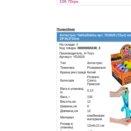
109.70грн.
Подробнее
Антистрес YabbaDabba арт. YD2629 (72шт) 
29*16,5*10см
На складе:
6
Код товара:
00000065538_3
Производитель: A-Toys
Артикул: YD2629
Тип
Антистрес
Тематика
Розважальні
Країна реєстрації
Китай
Розваги.
Категорія
Свято.
Приколи
Вага в упаковці,
0,13
кг
Вага, г
130
Висота,см
12
Ширина,см
6
Довжина,см
12
комбіновані
Матеріал
матеріали
Розмір в
12х6х12 см
упаковці