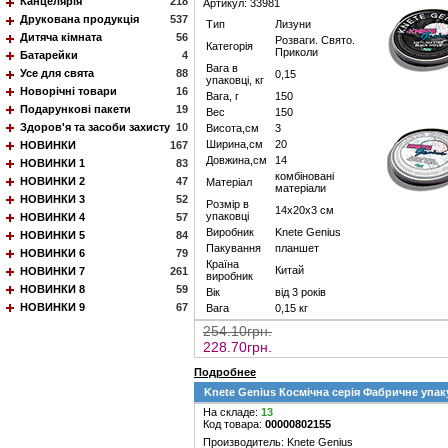
Канцелярія
218
Артикул: 33981
Друкована продукція
537
Тип
Лизуни
Дитяча кімната
56
Розваги. Свято.
Категорія
Приколи
Батарейки
4
Вага в
Усе для свята
88
0,15
упаковці, кг
Новорічні товари
16
Вага, г
150
Подарункові пакети
19
Вес
150
Здоров'я та засоби захисту
10
Висота,см
3
Ширина,см
20
НОВИНКИ
167
Довжина,см
14
НОВИНКИ 1
83
комбіновані
НОВИНКИ 2
47
Матеріал
матеріали
НОВИНКИ 3
52
Розмір в
14х20х3 см
упаковці
НОВИНКИ 4
57
Виробник
Knete Genius
НОВИНКИ 5
84
Пакування
планшет
НОВИНКИ 6
79
Країна
Китай
НОВИНКИ 7
261
виробник
НОВИНКИ 8
59
Вік
від 3 років
НОВИНКИ 9
67
Вага
0,15 кг
254.10грн.
228.70грн.
Подробнее
Knete Genius Космічна серія Фабричне упа
На складе:
13
Код товара:
00000802155
Производитель: Knete Genius