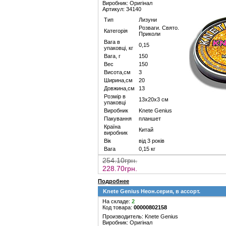
Виробник: Оригінал
Артикул: 34140
Тип
Лизуни
Розваги. Свято.
Категорія
Приколи
Вага в
0,15
упаковці, кг
Вага, г
150
Вес
150
Висота,см
3
Ширина,см
20
Довжина,см
13
Розмір в
13х20х3 см
упаковці
Виробник
Knete Genius
Пакування
планшет
Країна
Китай
виробник
Вік
від 3 років
Вага
0,15 кг
254.10грн.
228.70грн.
Подробнее
Knete Genius Неон.серия, в ассорт.
На складе:
2
Код товара:
00000802158
Производитель: Knete Genius
Виробник: Оригінал