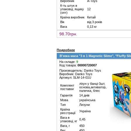
Виробник
A-Toys
К-ть штук в
упаковці, ящику
12
(опт)
Країна виробник
Китай
Вік
від 3 років
Вага
0,13 кг
98.70грн.
Подробнее
В'язка маса "3 в 1 Magnetic Slime", "Fluffy Sl
На складе:
9
Код товара:
00000720007
Производитель: Danko Toys
Виробник: Danko Toys
Артикул: SLM-14-01U
лізун у банці-3шт,
Комплект
основа,активатор,
поставки
паличка, блес
Гарантія
14 днів
Мова
українська
Тип
Лизуни
Країна
Україна
реєстрації
Вага в
0,45
упаковці, кг
Вага, г
450
Вес
450