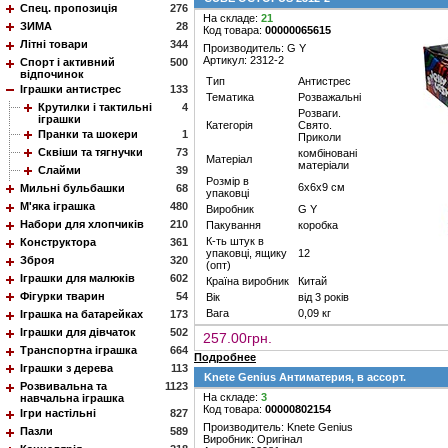
Спец. пропозиція
276
На складе:
21
ЗИМА
28
Код товара:
00000065615
Літні товари
344
Производитель: G Y
Артикул: 2312-2
Спорт і активний
500
відпочинок
Тип
Антистрес
Іграшки антистрес
133
Тематика
Розважальні
Крутилки і тактильні
4
Розваги.
іграшки
Категорія
Свято.
Пранки та шокери
1
Приколи
Сквіши та тягнучки
73
комбіновані
Матеріал
матеріали
Слайми
39
Розмір в
6х6х9 см
Мильні бульбашки
68
упаковці
М'яка іграшка
480
Виробник
G Y
Набори для хлопчиків
210
Пакування
коробка
К-ть штук в
Конструктора
361
упаковці, ящику
12
Зброя
320
(опт)
Іграшки для малюків
602
Країна виробник
Китай
Фігурки тварин
54
Вік
від 3 років
Вага
0,09 кг
Іграшка на батарейках
173
Іграшки для дівчаток
502
257.00грн.
Транспортна іграшка
664
Подробнее
Іграшки з дерева
113
Knete Genius Антиматерия, в ассорт.
Розвивальна та
1123
На складе:
3
навчальна іграшка
Код товара:
00000802154
Ігри настільні
827
Производитель: Knete Genius
Пазли
589
Виробник: Оригінал