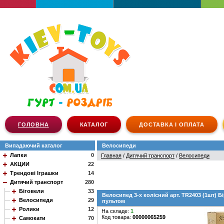
ГОЛОВНА
КАТАЛОГ
ДОСТАВКА І ОПЛАТА
Випадаючий каталог
Велосипеди
Лапки
0
Главная
/
Дитячий транспорт
/
Велосипеди
АКЦИИ
22
Трендові Іграшки
14
Дитячий транспорт
280
Біговели
33
Велосипед 3-х колісний арт. TR2403 (1шт) Бір
Велосипеди
29
пультом
Ролики
12
На складе:
1
Код товара:
00000065259
Самокати
70