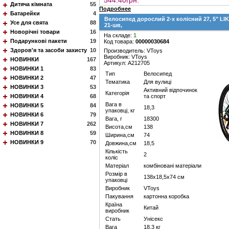
544.40грн.
Дитяча кімната
55
Подробнее
Батарейки
4
Велосипед дорослий 2-х колісний 27, 5" LIK
Усе для свята
88
21-шв,
Новорічні товари
16
На складе:
1
Подарункові пакети
19
Код товара:
00000030684
Здоров'я та засоби захисту
10
Производитель: VToys
Виробник: VToys
НОВИНКИ
167
Артикул: A212705
НОВИНКИ 1
83
Тип
Велосипед
НОВИНКИ 2
47
Тематика
Для вулиці
НОВИНКИ 3
53
Активний відпочинок
Категорія
НОВИНКИ 4
68
та спорт
Вага в
НОВИНКИ 5
84
18,3
упаковці, кг
НОВИНКИ 6
79
Вага, г
18300
НОВИНКИ 7
262
Висота,см
138
НОВИНКИ 8
59
Ширина,см
74
НОВИНКИ 9
70
Довжина,см
18,5
Кількість
2
коліс
Матеріал
комбіновані матеріали
Розмір в
138х18,5х74 см
упаковці
Виробник
VToys
Пакування
картонна коробка
Країна
Китай
виробник
Стать
Унісекс
Вага
18,3 кг