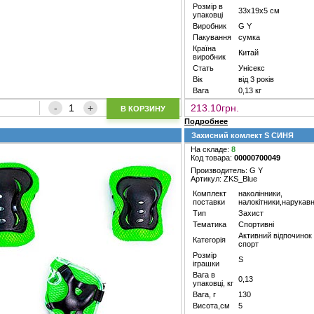
Розмір в
33х19х5 см
упаковці
Виробник
G Y
Пакування
сумка
Країна
Китай
виробник
Стать
Унісекс
Вік
від 3 років
Вага
0,13 кг
213.10грн.
В КОРЗИНУ
Подробнее
Захисний комлект S СИНЯ
На складе:
8
Код товара:
00000700049
Производитель: G Y
Артикул: ZKS_Blue
Комплект
наколінники,
поставки
налокітники,нарукав
Тип
Захист
Тематика
Спортивні
Активний відпочинок
Категорія
спорт
Розмір
S
іграшки
Вага в
0,13
упаковці, кг
Вага, г
130
Висота,см
5