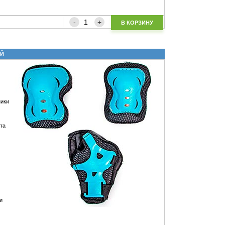
В КОРЗИНУ
ИЙ
ники
 та
и