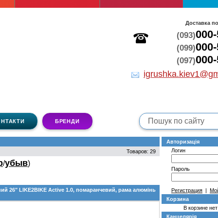
Доставка по
000-
(093)
000-
(099)
000-
(097)
igrushka.kiev1@gm
ОНТАКТИ
БРЕНДИ
Авторизація
Логин
Товаров: 29
р
убыв
/
)
Пароль
ий 26" LIKE2BIKE Active 1.0, помаранчевий, рама алюмінь
Регистрация
|
Мо
Корзина
В корзине нет
Канцелярія