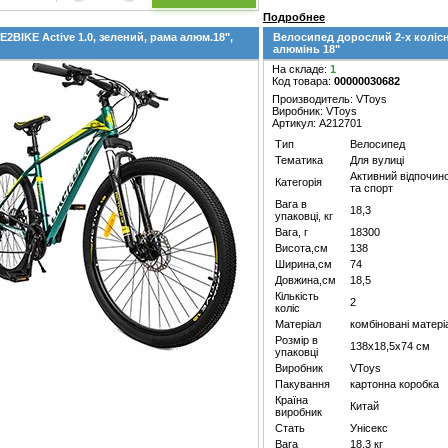
Подробнее
E2BIKE Active 1.0, зелений, рама алюм.18",
Велосипед дорослий 2-х колісни
алюмінь 18"
На складе:
1
Код товара:
00000030682
Производитель: VToys
Виробник: VToys
Артикул: A212701
Тип
Велосипед
Тематика
Для вулиці
Активний відпочин
Категорія
та спорт
Вага в
18,3
упаковці, кг
Вага, г
18300
Висота,см
138
Ширина,см
74
Довжина,см
18,5
Кількість
2
коліс
Матеріал
комбіновані матері
Розмір в
138х18,5х74 см
упаковці
Виробник
VToys
Пакування
картонна коробка
Країна
Китай
виробник
Стать
Унісекс
Вага
18,3 кг