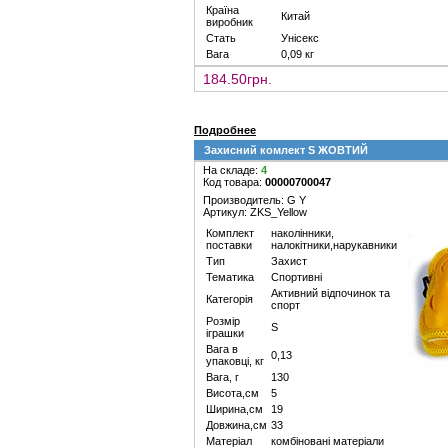
Країна
Китай
виробник
Стать
Унісекс
Вага
0,09 кг
184.50грн.
Подробнее
Захисний комлект S ЖОВТИЙ
На складе:
4
Код товара:
00000700047
Производитель: G Y
Артикул: ZKS_Yellow
Комплект
наколінники,
поставки
налокітники,нарукавники
Тип
Захист
Тематика
Спортивні
Активний відпочинок та
Категорія
спорт
Розмір
S
іграшки
Вага в
0,13
упаковці, кг
Вага, г
130
Висота,см
5
Ширина,см
19
Довжина,см
33
Матеріал
комбіновані матеріали