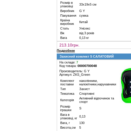
Розмір в
33х19х5 см
упаковці
Виробник
G Y
Пакування
сумка
Країна
Китай
виробник
Стать
Унісекс
Вік
від 3 років
Вага
0,13 кг
213.10грн.
Подробнее
Захисний комлект S САЛАТОВИЙ
На складе:
7
Код товара:
00000700048
Производитель: G Y
Артикул: ZKS_Green
Комплект
наколінники,
поставки
налокітники,нарукавники
Тип
Захист
Тематика
Спортивні
Активний відпочинок та
Категорія
спорт
Розмір
S
іграшки
Вага в
0,13
упаковці, кг
Вага, г
130
Висота,см
5