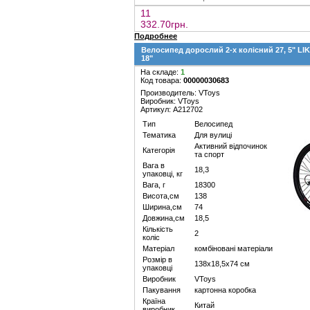
11
332.70грн.
Подробнее
Велосипед дорослий 2-х колісний 27, 5" LIK
18"
На складе:
1
Код товара:
00000030683
Производитель: VToys
Виробник: VToys
Артикул: A212702
Тип
Велосипед
Тематика
Для вулиці
Активний відпочинок
Категорія
та спорт
Вага в
18,3
упаковці, кг
Вага, г
18300
Висота,см
138
Ширина,см
74
Довжина,см
18,5
Кількість
2
коліс
Матеріал
комбіновані матеріали
Розмір в
138х18,5х74 см
упаковці
Виробник
VToys
Пакування
картонна коробка
Країна
Китай
виробник