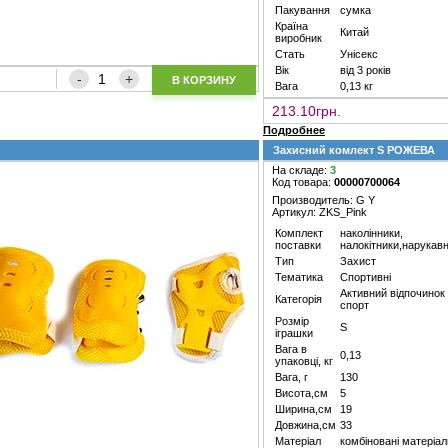
Пакування
сумка
Країна
Китай
виробник
Стать
Унісекс
Вік
від 3 років
В КОРЗИНУ
Вага
0,13 кг
213.10грн.
Подробнее
Захисний комлект S РОЖЕВА
На складе:
3
Код товара:
00000700064
Производитель: G Y
Артикул: ZKS_Pink
Комплект
наколінники,
поставки
налокітники,нарукав
Тип
Захист
Тематика
Спортивні
Активний відпочинок
Категорія
спорт
Розмір
S
іграшки
Вага в
0,13
упаковці, кг
Вага, г
130
Висота,см
5
Ширина,см
19
Довжина,см
33
Матеріал
комбіновані матеріал