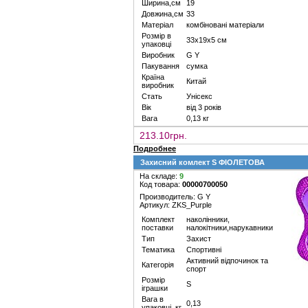
Ширина,см
19
Довжина,см
33
Матеріал
комбіновані матеріали
Розмір в
33х19х5 см
упаковці
Виробник
G Y
Пакування
сумка
Країна
Китай
виробник
Стать
Унісекс
Вік
від 3 років
Вага
0,13 кг
213.10грн.
Подробнее
Захисний комлект S ФІОЛЕТОВА
На складе:
9
Код товара:
00000700050
Производитель: G Y
Артикул: ZKS_Purple
Комплект
наколінники,
поставки
налокітники,нарукавники
Тип
Захист
Тематика
Спортивні
Активний відпочинок та
Категорія
спорт
Розмір
S
іграшки
Вага в
0,13
упаковці, кг