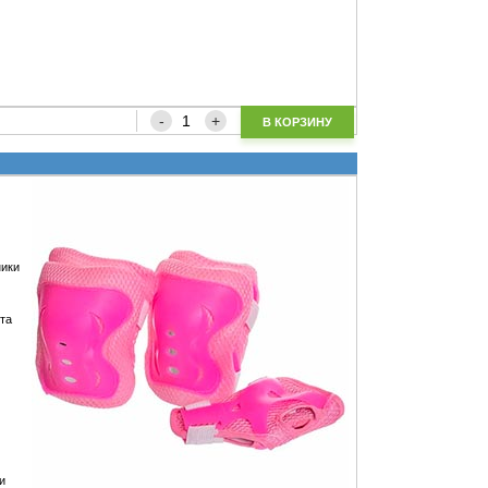
В КОРЗИНУ
ники
 та
и