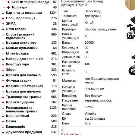
Производитель: Без бренду
Скейти та пенні борди
87
Артикул: TR2403
Толокари
49
Тип
Велосипед
Картини за номерами
1324
Тематика
Для вулиці
Спец. пропозиція
276
Країна
Китай
ЗИМА
28
реєстрації
Літні товари
344
Категорія
Засоби пересування
Вага в
Спорт і активний
500
10
упаковці, кг
відпочинок
Іграшки антистрес
133
Вага, г
10000
Висота,см
36
Мильні бульбашки
68
Ширина,см
34
М'яка іграшка
481
Довжина,см
66
Набори для хлопчиків
213
Батьківська
так
Конструктора
361
ручка
Зброя
321
Кількість
3
коліс
Іграшки для малюків
595
комбіновані матеріали,
Фігурки тварин
54
Матеріал
метал
Іграшка на батарейках
173
Розмір в
66х34х36 см
упаковці
Іграшки для дівчаток
504
Виробник
Без бренду
Транспортна іграшка
666
Пакування
картонна коробка
Іграшки з дерева
107
Країна
Китай
Розвивальна та
1123
виробник
навчальна іграшка
Стать
Унісекс
Ігри настільні
829
Вік
від 18 місяців
Пазли
589
Вага
10 кг
Канцелярія
218
4
Друкована продукція
537