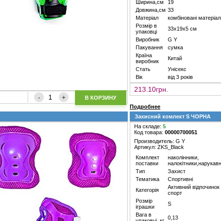
Ширина,см
19
Довжина,см
33
Матеріал
комбіновані матеріал
Розмір в
33х19х5 см
упаковці
Виробник
G Y
Пакування
сумка
Країна
Китай
виробник
Стать
Унісекс
Вік
від 3 років
213.10грн.
В КОРЗИНУ
Подробнее
Захисний комлект S ЧОРНА
На складе:
5
Код товара:
00000700051
Производитель: G Y
Артикул: ZKS_Black
Комплект
наколінники,
поставки
налокітники,нарукав
Тип
Захист
Тематика
Спортивні
Активний відпочинок
Категорія
спорт
Розмір
S
іграшки
Вага в
0,13
упаковці, кг