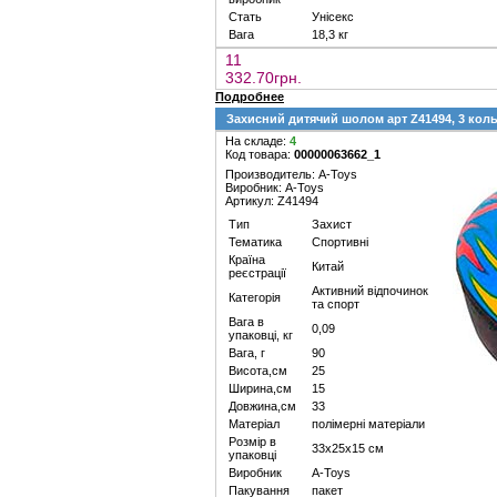
Стать
Унісекс
Вага
18,3 кг
11
332.70грн.
Подробнее
Захисний дитячий шолом арт Z41494, 3 кольо
На складе:
4
Код товара:
00000063662_1
Производитель: A-Toys
Виробник: A-Toys
Артикул: Z41494
Тип
Захист
Тематика
Спортивні
Країна
Китай
реєстрації
Активний відпочинок
Категорія
та спорт
Вага в
0,09
упаковці, кг
Вага, г
90
Висота,см
25
Ширина,см
15
Довжина,см
33
Матеріал
полімерні матеріали
Розмір в
33х25х15 см
упаковці
Виробник
A-Toys
Пакування
пакет