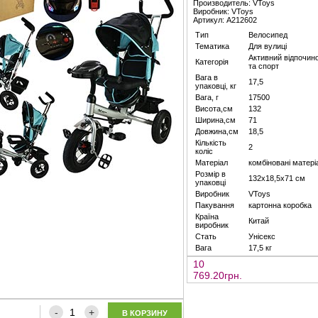
Производитель: VToys
Виробник: VToys
Артикул: A212602
Тип
Велосипед
Тематика
Для вулиці
Активний відпочин
Категорія
та спорт
Вага в
17,5
упаковці, кг
Вага, г
17500
Висота,см
132
Ширина,см
71
Довжина,см
18,5
Кількість
2
коліс
Матеріал
комбіновані матері
Розмір в
132х18,5х71 см
упаковці
Виробник
VToys
Пакування
картонна коробка
Країна
Китай
виробник
Стать
Унісекс
Вага
17,5 кг
10
769.20грн.
В КОРЗИНУ