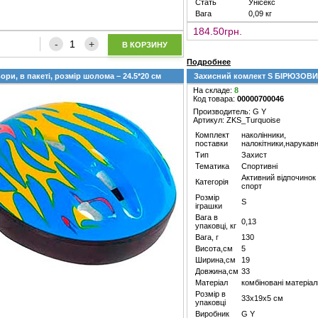
Стать
Унісекс
Вага
0,09 кг
184.50грн.
В КОРЗИНУ
Подробнее
ри, в пакеті, розмір шолома – 24.5*20 см
Захисний комлект S БІРЮЗОВ
На складе:
8
Код товара:
00000700046
Производитель: G Y
Артикул: ZKS_Turquoise
Комплект
наколінники,
поставки
налокітники,нарукав
Тип
Захист
Тематика
Спортивні
Активний відпочинок
Категорія
спорт
Розмір
S
іграшки
Вага в
0,13
упаковці, кг
Вага, г
130
Висота,см
5
Ширина,см
19
Довжина,см
33
Матеріал
комбіновані матеріал
Розмір в
33х19х5 см
упаковці
Виробник
G Y