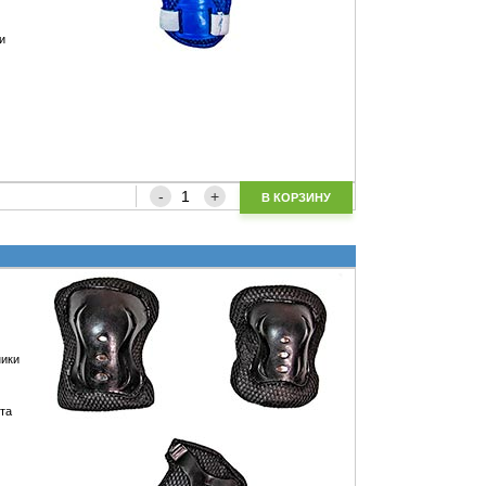
и
В КОРЗИНУ
ники
 та