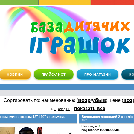
НОВИНИ
ПРАЙС-ЛИСТ
ПРО МАГАЗИН
К
возр
убыв
воз
Сортировать по: наименованию (
/
), цене (
показать все
1
2
след >>
|
юза гумові колеса 12'' і 10'' з гальмом,
Велосипед дорослий 2-х колісн
15"
На складе:
1
Код товара:
00000030681