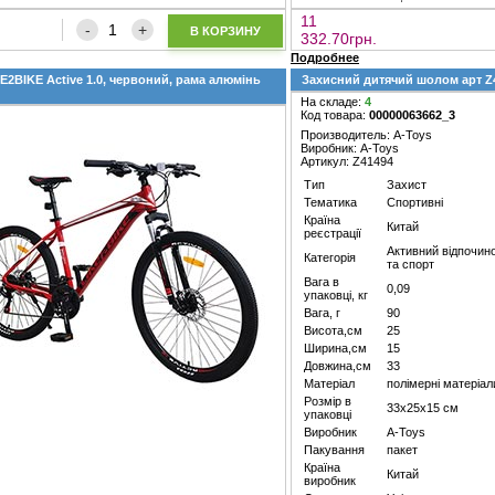
11
В КОРЗИНУ
332.70грн.
Подробнее
E2BIKE Active 1.0, червоний, рама алюмінь
Захисний дитячий шолом арт Z41
На складе:
4
Код товара:
00000063662_3
Производитель: A-Toys
Виробник: A-Toys
Артикул: Z41494
Тип
Захист
Тематика
Спортивні
Країна
Китай
реєстрації
Активний відпочин
Категорія
та спорт
Вага в
0,09
упаковці, кг
Вага, г
90
Висота,см
25
Ширина,см
15
Довжина,см
33
Матеріал
полімерні матеріал
Розмір в
33х25х15 см
упаковці
Виробник
A-Toys
Пакування
пакет
Країна
Китай
виробник