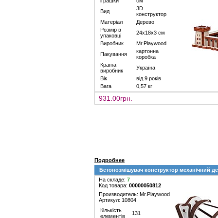
іграшки
см
3D
Вид
конструктор
Матеріал
Дерево
Розмір в
24х18х3 см
упаковці
Виробник
Mr.Playwood
картонна
Пакування
коробка
Країна
Україна
виробник
Вік
від 9 років
Вага
0,57 кг
931.00грн.
Подробнее
Бетонозмішувач конструктор механічний де
На складе:
7
Код товара:
00000050812
Производитель: Mr.Playwood
Артикул: 10804
Кількість
131
елементів