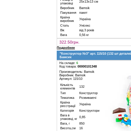
25х13х13 см
упаковці
Виробник
Bamsik
Пакування
пакет
Країна
Україна
виробник
Стать
Унісекс
Вік
від 3 років
Вага
0,56 кг
322.50грн.
Подробнее
"Конструктор №3" арт. 115/10 (132 шт детале
Бамсик
На складе:
6
Код товара:
00000101348
Производитель: Bamsik
Виробник: Bamsik
Артикул: 115/10
Кількість
132
елементів
Тип
Конструктор
Тематика
Розвиваючі
Країна
Україна
реєстрації
Категорія
Конструктори
Вага в
0,85
упаковці, кг
Вага, г
850
Висота,см
16