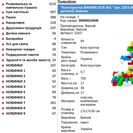
Подробнее
Розвивальна та
1123
навчальна іграшка
"Конструктор BAMSBLOCK №2 " арт. 115/3 (9
дитячий, Бамсик
Ігри настільні
827
На складе:
5
Пазли
589
Код товара:
00000010048
Канцелярія
218
Производитель: Bamsik
Друкована продукція
537
Виробник: Bamsik
Артикул: 115/3
Дитяча кімната
56
Батарейки
4
Кількість
94
елементів
Усе для свята
88
Тип
Конструктор
Новорічні товари
16
Тематика
Розвиваючі
Подарункові пакети
19
Країна
Україна
Здоров'я та засоби захисту
10
реєстрації
НОВИНКИ
167
Категорія
Конструктори
Вага в
НОВИНКИ 1
83
0,7
упаковці, кг
НОВИНКИ 2
47
Вага, г
700
НОВИНКИ 3
52
Висота,см
17
НОВИНКИ 4
57
Ширина,см
36
НОВИНКИ 5
84
Довжина,см
17
НОВИНКИ 6
79
пластик,
Матеріал
комбіновані
НОВИНКИ 7
261
матеріали
НОВИНКИ 8
59
Розмір в
17х17х36 см
упаковці
НОВИНКИ 9
67
Виробник
Bamsik
Пакування
пакет
Країна
Україна
виробник