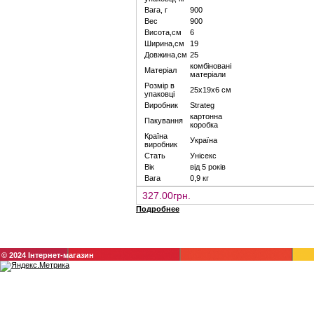
Вага, г
900
Вес
900
Висота,см
6
Ширина,см
19
Довжина,см
25
комбіновані
Матеріал
матеріали
Розмір в
25х19х6 см
упаковці
Виробник
Strateg
картонна
Пакування
коробка
Країна
Україна
виробник
Стать
Унісекс
Вік
від 5 років
Вага
0,9 кг
327.00грн.
Подробнее
© 2024 Інтернет-магазин