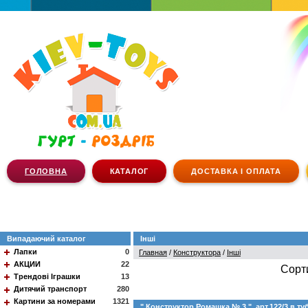
ГОЛОВНА
КАТАЛОГ
ДОСТАВКА І ОПЛАТА
Випадаючий каталог
Інші
Лапки
0
Главная
/
Конструктора
/
Інші
АКЦИИ
22
Сорт
Трендові Іграшки
13
Дитячий транспорт
280
Картини за номерами
1321
" Конструктор Ромашка № 3 ", арт.122/3 в ту