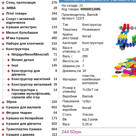
Спец. пропозиція
276
На складе:
26
ЗИМА
28
Код товара:
00000012085
Літні товари
344
Производитель: Bamsik
Артикул: 122/3
Спорт і активний
500
відпочинок
Тип
Конструктор
Іграшки антистрес
133
Тематика
Розвиваючі
Мильні бульбашки
68
Країна
Китай
М'яка іграшка
480
реєстрації
Категорія
Конструктори
Набори для хлопчиків
210
Вага в
Конструктора
361
0,28
упаковці, кг
Ninjago/Nexo/Minecraft
71
Вага, г
280
Великі деталі
67
Висота,см
7
Інші
145
Ширина,см
7
Конструктор для
8
Довжина,см
18
дівчаток
пластик,
Конструктор магнітний
14
Матеріал
комбіновані
матеріали
Конструктор металевий
39
Розмір в
7х18х7 см
Конструктори з
14
упаковці
героями мультфільмів,
Виробник
Bamsik
серіалів або ігор
Пакування
тубус
Зброя
320
Країна
Іграшки для малюків
602
Китай
виробник
Фігурки тварин
54
Стать
Унісекс
Іграшка на батарейках
173
Вік
від 3 років
Іграшки для дівчаток
502
Вага
0,28 кг
Транспортна іграшка
664
244.50грн.
Іграшки з дерева
113