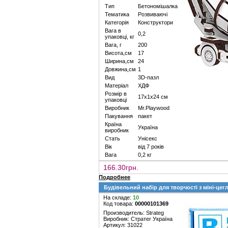
Тип
Бетономішалка
Тематика
Розвиваючі
Категорія
Конструктори
Вага в
0,2
упаковці, кг
Вага, г
200
Висота,см
17
Ширина,см
24
Довжина,см
1
Вид
3D-пазл
Матеріал
ХДФ
Розмір в
17х1х24 см
упаковці
Виробник
Mr.Playwood
Пакування
пакет
Країна
Україна
виробник
Стать
Унісекс
Вік
від 7 років
Вага
0,2 кг
166.30грн.
Подробнее
Будівельний набір для творчості з міні-цег
На складе:
10
Код товара:
00000101369
Производитель: Strateg
Виробник: Стратег Україна
Артикул: 31022