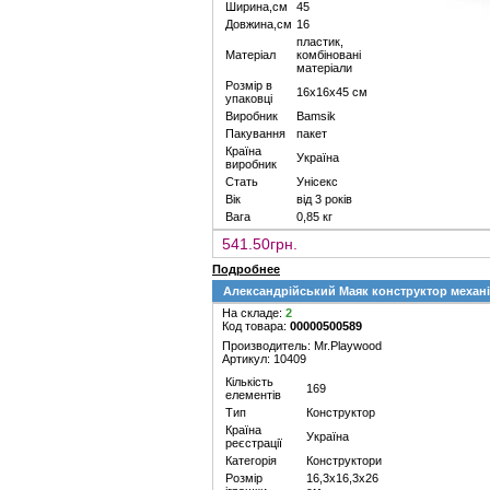
Ширина,см
45
Довжина,см
16
пластик,
Матеріал
комбіновані
матеріали
Розмір в
16х16х45 см
упаковці
Виробник
Bamsik
Пакування
пакет
Країна
Україна
виробник
Стать
Унісекс
Вік
від 3 років
Вага
0,85 кг
541.50грн.
Подробнее
Александрійський Маяк конструктор механіч
На складе:
2
Код товара:
00000500589
Производитель: Mr.Playwood
Артикул: 10409
Кількість
169
елементів
Тип
Конструктор
Країна
Україна
реєстрації
Категорія
Конструктори
Розмір
16,3х16,3х26