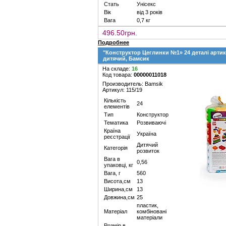
Стать
Унісекс
Вік
від 3 років
Вага
0,7 кг
496.50грн.
Подробнее
"Конструктор Цеглинки №1» 24 деталі артику
дитячий, Бамсик
На складе:
16
Код товара:
00000011018
Производитель: Bamsik
Артикул: 115/19
Кількість
24
елементів
Тип
Конструктор
Тематика
Розвиваючі
Країна
Україна
реєстрації
Дитячий
Категорія
розвиток
Вага в
0,56
упаковці, кг
Вага, г
560
Висота,см
13
Ширина,см
13
Довжина,см
25
пластик,
Матеріал
комбіновані
матеріали
Розмір в