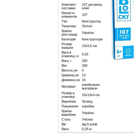
Комплект
107 цеглинок,
поставки
клей
Кількість
107
елементів
Тип
Конструктор
Тематика
Логічні
Країна
Україна
реєстрації
Категорія
Конструктори
Розмір
13х5,5 см
іграшки
Вага в
0,25
упаковці, кг
Вага, г
250
Вес
250
Висота,см
4
Ширина,см
13
Довжина,см
15
комбіновані
Матеріал
матеріали
Розмір в
15х13х4 см
упаковці
Виробник
Strateg
Пакування
коробка
Країна
Україна
виробник
Стать
Унісекс
Вік
від 5 років
Вага
0,25 кг