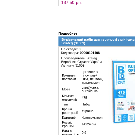
187.50грн.
Подробнее
Будівельний набір для творчості з міні-ц
Strateg (31009)
На складе:
3
Код товара:
00000101408
Производитель: Strateg
Виробник: Стратег Україна
Артикул: 31009
цеглинки з
Комплект
гіпсу, клей
поставки
ПВА, пензлик,
доп.елемен
українська,
Мова
англійська
Кількість
475
елементів
Тип
Набір
Країна
Україна
реєстрації
Категорія
Конструктори
Розмір
14х24 см
іграшки
Вага в
0,9
упаковці, кг