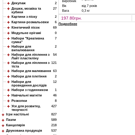
виробник
Декупаж
2
Вік
від 7 років
Дошки, мозаїка та
27
Вага
0,3 кг
кубики
Картини з піску
2
197.80грн.
Картини-розмальовки
6
Подробнее
Кінетичний пісок
69
Модульне орігамі
0
Набори "Креативна
7
сумка"
Набори для
2
випалювання
Набори для ліплення з
54
Лайт пластиліну
Набори для ліплення з
121
тіста
Набори для малювання
63
Набори для плетіння
2
Набори для
12
проведення дослідів
Набори з годинником
1
Навчальні магніти
46
Розкопки
8
Усе для розвитку,
427
творчості
Ігри настільні
827
Пазли
589
Канцелярія
218
Друкована продукція
537