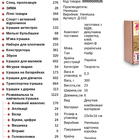
Код товара:
00000500026
Спец. пропозиція
276
Производитель:
ЗИМА
28
Умняшка
Літні товари
344
Виробник: Умняшка
Артикул: Д-010
Спорт і активний
500
відпочинок
заготовка з
Іграшки антистрес
133
МДФ,
Комплект
декупажна
Мильні бульбашки
68
поставки
серветка,
М'яка іграшка
480
клей,
акрил.ф
Набори для хлопчиків
210
Мова
українська
Конструктора
361
Тип
Набір
Зброя
320
Країна
Україна
Іграшки для малюків
602
реєстрації
Фігурки тварин
54
Категорія
Творчість
Вага в
Іграшка на батарейках
173
0,3
упаковці, кг
Іграшки для дівчаток
502
Вага, г
300
Транспортна іграшка
664
Висота,см
23
Іграшки з дерева
113
Ширина,см
16
Розвивальна та
1123
Довжина,см
6
навчальна іграшка
Вид
Декупаж
Алмазний живопис
170
комбіновані
Матеріал
Аплікації
24
матеріали
Розмір в
Бісер
10
23х6х16 см
упаковці
Букви, цифри
24
Виробник
Умняшка
Вишивка
12
картонна
Пакування
Вітражі
0
коробка
Країна
Головоломка
29
Україна