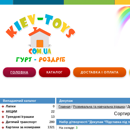
ГОЛОВНА
КАТАЛОГ
ДОСТАВКА І ОПЛАТА
Випадаючий каталог
Декупаж
Лапки
0
Главная
/
Розвивальна та навчальна іграшка
/
Д
АКЦИИ
22
Сортир
Трендові Іграшки
13
Дитячий транспорт
280
Набір д/творчості "Декупаж "Підставка під 
Картини за номерами
1321
На складе:
3