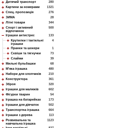
Дитячий транспорт
280
Картини за номерами
1321
Спец. пропозиція
276
ЗИМА
28
Літні товари
344
Спорт і активний
500
відпочинок
Іграшки антистрес
133
Крутилки і тактильні
4
іграшки
Пранки та шокери
1
Сквіши та тягнучки
73
Слайми
39
Мильні бульбашки
68
М'яка іграшка
480
Набори для хлопчиків
210
Конструктора
361
Зброя
320
Іграшки для малюків
602
Фігурки тварин
54
Іграшка на батарейках
173
Іграшки для дівчаток
502
Транспортна іграшка
664
Іграшки з дерева
113
Розвивальна та
1123
навчальна іграшка
Ігри настільні
827