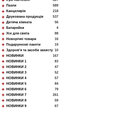
Пазли
589
Канцелярія
218
Друкована продукція
537
Дитяча кімната
56
Батарейки
4
Усе для свята
88
Новорічні товари
16
Подарункові пакети
19
Здоров'я та засоби захисту
10
НОВИНКИ
167
НОВИНКИ 1
83
НОВИНКИ 2
47
НОВИНКИ 3
52
НОВИНКИ 4
57
НОВИНКИ 5
84
НОВИНКИ 6
79
НОВИНКИ 7
261
НОВИНКИ 8
59
НОВИНКИ 9
67