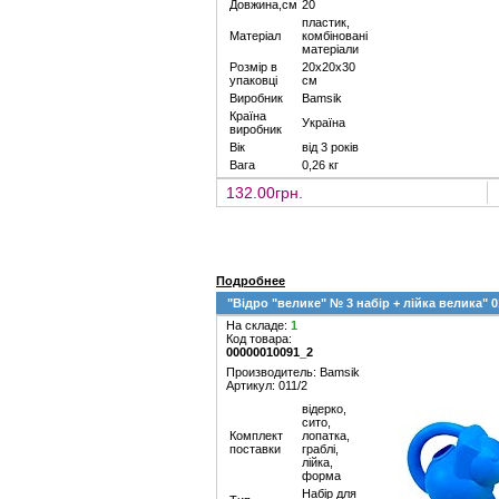
Довжина,см
20
пластик,
Матеріал
комбіновані
матеріали
Розмір в
20х20х30
упаковці
см
Виробник
Bamsik
Країна
Україна
виробник
Вік
від 3 років
Вага
0,26 кг
132.00грн.
Подробнее
"Відро "велике" № 3 набір + лійка велика" 
На складе:
1
Код товара:
00000010091_2
Производитель: Bamsik
Артикул: 011/2
відерко,
сито,
Комплект
лопатка,
поставки
граблі,
лійка,
форма
Набір для