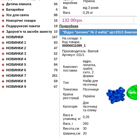
Україна
виробник
Дитяча кімната
56
Вік
від 3 років
Батарейки
4
Вага
0,26 кг
Усе для свята
88
132.00грн.
Новорічні товари
16
Подарункові пакети
19
Подробнее
Здоров'я та засоби захисту
10
"Відро "велике" № 2 набір" арт.011/1 Бамсик
НОВИНКИ
167
На складе:
6
Код товара:
НОВИНКИ 1
83
00000011099_1
НОВИНКИ 2
47
Производитель: Bamsik
НОВИНКИ 3
52
Артикул: 011/1
НОВИНКИ 4
57
відро,
НОВИНКИ 5
84
лопатка,
Комплект
граблі,
НОВИНКИ 6
79
поставки
сито, 2
НОВИНКИ 7
261
форми
Набір для
НОВИНКИ 8
59
Тип
пісочниці
НОВИНКИ 9
67
Тематика
Пісочниця
Країна
Україна
реєстрації
Для
Категорія
пісочниці
та пляжу
Вага в
0,26
упаковці, кг
Вага, г
260
Висота,см
30
Ширина,см
20