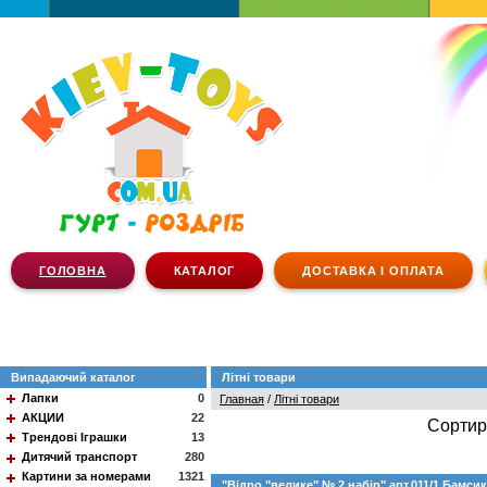
ГОЛОВНА
КАТАЛОГ
ДОСТАВКА І ОПЛАТА
Випадаючий каталог
Літні товари
Лапки
0
Главная
/
Літні товари
АКЦИИ
22
Сортир
Трендові Іграшки
13
Дитячий транспорт
280
Картини за номерами
1321
"Відро "велике" № 2 набір" арт.011/1 Бамсик