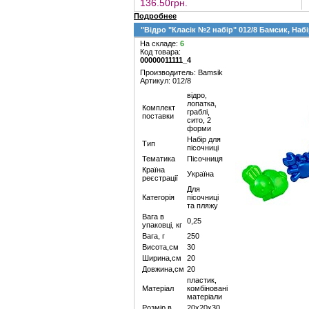
136.50грн.
Подробнее
"Відро "Класік №2 набір" 012/8 Бамсик, Наб
На складе:
6
Код товара:
00000011111_4
Производитель: Bamsik
Артикул: 012/8
відро,
лопатка,
Комплект
граблі,
поставки
сито, 2
форми
Набір для
Тип
пісочниці
Тематика
Пісочниця
Країна
Україна
реєстрації
Для
Категорія
пісочниці
та пляжу
Вага в
0,25
упаковці, кг
Вага, г
250
Висота,см
30
Ширина,см
20
Довжина,см
20
пластик,
Матеріал
комбіновані
матеріали
Розмір в
20х20х30