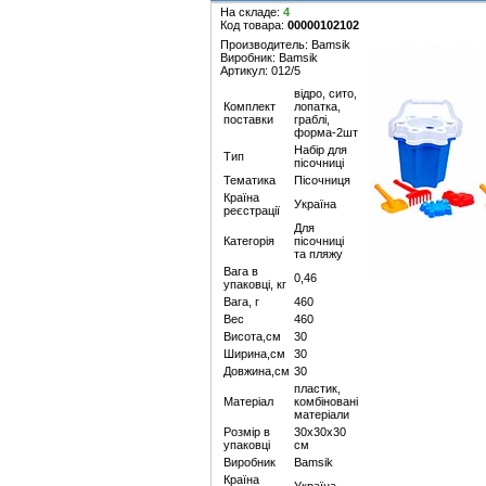
На складе:
4
Код товара:
00000102102
Производитель: Bamsik
Виробник: Bamsik
Артикул: 012/5
відро, сито,
Комплект
лопатка,
поставки
граблі,
форма-2шт
Набір для
Тип
пісочниці
Тематика
Пісочниця
Країна
Україна
реєстрації
Для
Категорія
пісочниці
та пляжу
Вага в
0,46
упаковці, кг
Вага, г
460
Вес
460
Висота,см
30
Ширина,см
30
Довжина,см
30
пластик,
Матеріал
комбіновані
матеріали
Розмір в
30х30х30
упаковці
см
Виробник
Bamsik
Країна