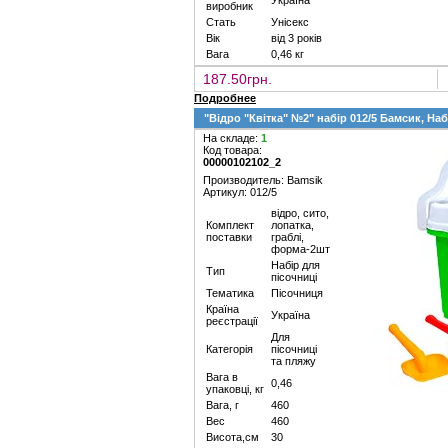
Україна
виробник
Стать
Унісекс
Вік
від 3 років
Вага
0,46 кг
187.50грн.
Подробнее
"Відро "Квітка" №2" набір 012/5 Бамсик, На
На складе:
1
Код товара:
00000102102_2
Производитель: Bamsik
Артикул: 012/5
відро, сито,
Комплект
лопатка,
поставки
граблі,
форма-2шт
Набір для
Тип
пісочниці
Тематика
Пісочниця
Країна
Україна
реєстрації
Для
Категорія
пісочниці
та пляжу
Вага в
0,46
упаковці, кг
Вага, г
460
Вес
460
Висота,см
30