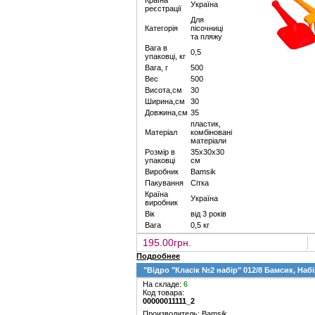
Країна
Україна
реєстрації
Для
Категорія
пісочниці
та пляжу
Вага в
0,5
упаковці, кг
Вага, г
500
Вес
500
Висота,см
30
Ширина,см
30
Довжина,см
35
пластик,
Матеріал
комбіновані
матеріали
Розмір в
35х30х30
упаковці
см
Виробник
Bamsik
Пакування
Сітка
Країна
Україна
виробник
Вік
від 3 років
Вага
0,5 кг
195.00грн.
Подробнее
"Відро "Класік №2 набір" 012/8 Бамсик, Наб
На складе:
6
Код товара:
00000011111_2
Производитель: Bamsik