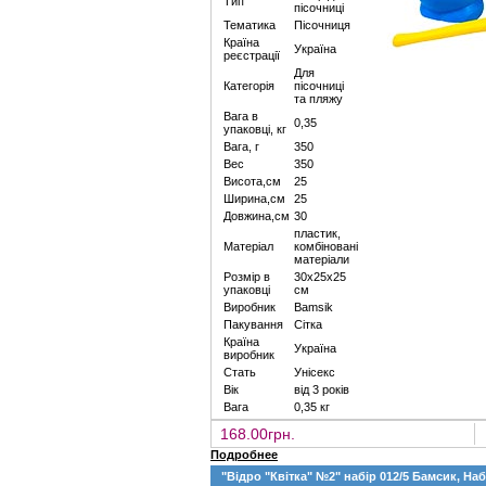
Тип
пісочниці
Тематика
Пісочниця
Країна
Україна
реєстрації
Для
Категорія
пісочниці
та пляжу
Вага в
0,35
упаковці, кг
Вага, г
350
Вес
350
Висота,см
25
Ширина,см
25
Довжина,см
30
пластик,
Матеріал
комбіновані
матеріали
Розмір в
30х25х25
упаковці
см
Виробник
Bamsik
Пакування
Сітка
Країна
Україна
виробник
Стать
Унісекс
Вік
від 3 років
Вага
0,35 кг
168.00грн.
Подробнее
"Відро "Квітка" №2" набір 012/5 Бамсик, На