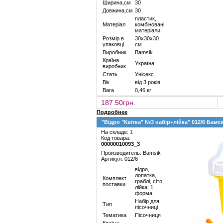
Ширина,см
30
Довжина,см
30
пластик,
Матеріал
комбіновані
матеріали
Розмір в
30х30х30
упаковці
см
Виробник
Bamsik
Країна
Україна
виробник
Стать
Унісекс
Вік
від 3 років
Вага
0,46 кг
187.50грн.
Подробнее
"Відро "Квітка" №3 набір+лійка" 012/6 Бамс
На складе:
1
Код товара:
00000010093_3
Производитель: Bamsik
Артикул: 012/6
відро,
лопатка,
Комплект
граблі, сіто,
поставки
лійка, 1
форма
Набір для
Тип
пісочниці
Тематика
Пісочниця