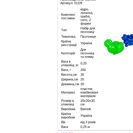
Артикул: 012/8
відро,
лопатка,
Комплект
граблі,
поставки
сито, 2
форми
Набір для
Тип
пісочниці
Тематика
Пісочниця
Країна
Україна
реєстрації
Для
Категорія
пісочниці
та пляжу
Вага в
0,25
упаковці, кг
Вага, г
250
Висота,см
30
Ширина,см
20
Довжина,см
20
пластик,
Матеріал
комбіновані
матеріали
Розмір в
20х20х30
упаковці
см
Виробник
Bamsik
Країна
Україна
виробник
Вік
від 3 років
Вага
0,25 кг