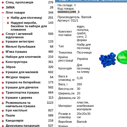
Спец. пропозиція
276
На складе:
4
ЗИМА
28
Код товара:
00000011099_3
Літні товари
344
Производитель: Bamsik
Набір для пісочниці
201
Артикул: 011/1
Надувні вироби,
143
басейни та набори для
відро,
плавання
лопатка,
Комплект
граблі,
Спорт і активний
500
поставки
сито, 2
відпочинок
форми
Іграшки антистрес
133
Набір для
Тип
Мильні бульбашки
68
пісочниці
М'яка іграшка
480
Тематика
Пісочниця
Набори для хлопчиків
210
Країна
Україна
реєстрації
Конструктора
361
Для
Зброя
320
Категорія
пісочниці
та пляжу
Іграшки для малюків
602
Вага в
Фігурки тварин
54
0,26
упаковці, кг
Іграшка на батарейках
173
Вага, г
260
Іграшки для дівчаток
502
Висота,см
30
Транспортна іграшка
664
Ширина,см
20
Іграшки з дерева
113
Довжина,см
20
пластик,
Розвивальна та
1123
Матеріал
комбіновані
навчальна іграшка
матеріали
Ігри настільні
827
Розмір в
20х20х30
Пазли
589
упаковці
см
Канцелярія
218
Виробник
Bamsik
Друкована продукція
537
Країна