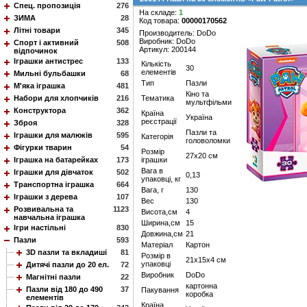
Спец. пропозиція
276
На складе:
1
ЗИМА
28
Код товара:
00000170562
Літні товари
345
Производитель: DoDo
Виробник: DoDo
Спорт і активний
508
Артикул: 200144
відпочинок
Іграшки антистрес
133
Кількість
30
елементів
Мильні бульбашки
68
Тип
Пазли
М'яка іграшка
481
Кіно та
Набори для хлопчиків
216
Тематика
мультфільми
Конструктора
362
Країна
Україна
реєстрації
Зброя
328
Пазли та
Іграшки для малюків
595
Категорія
головоломки
Фігурки тварин
54
Розмір
27х20 см
Іграшка на батарейках
173
іграшки
Вага в
Іграшки для дівчаток
502
0,13
упаковці, кг
Транспортна іграшка
664
Вага, г
130
Іграшки з дерева
107
Вес
130
Розвивальна та
1123
Висота,см
4
навчальна іграшка
Ширина,см
15
Ігри настільні
830
Довжина,см
21
Пазли
593
Матеріал
Картон
3D пазли та вкладиші
81
Розмір в
21х15х4 см
упаковці
Дитячі пазли до 20 ел.
72
Виробник
DoDo
Магнітні пазли
22
картонна
Пазли від 180 до 490
37
Пакування
коробка
елементів
Країна