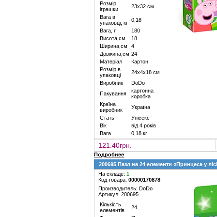
Розмір
23х32 см
іграшки
Вага в
0,18
упаковці, кг
Вага, г
180
Висота,см
18
Ширина,см
4
Довжина,см
24
Матеріал
Картон
Розмір в
24х4х18 см
упаковці
Виробник
DoDo
картонна
Пакування
коробка
Країна
Україна
виробник
Стать
Унісекс
Вік
від 4 років
Вага
0,18 кг
121.40грн.
Подробнее
200695 Пазл на 24 елементи «Принцеса у ліс
На складе:
1
Код товара:
00000170878
Производитель: DoDo
Артикул: 200695
Кількість
24
елементів