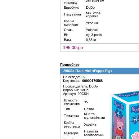
25х19х4 см
упаковці
Виробник
DoDo
картонна
Пакування
коробка
Країна
Україна
виробник
Стать
Унісекс
Вік
від 3 років
Вага
0,35 кг
195.00грн.
Подробнее
200334 Пазл-міні «Peppa Pig»
На складе:
15
Код товара:
00000170568
Производитель: DoDo
Виробник: DoDo
Артикул: 200334
Кількість
35
елементів
Тип
Пазли
Кіно та
Тематика
мультфільми
Країна
Україна
реєстрації
Пазли та
Категорія
головоломки