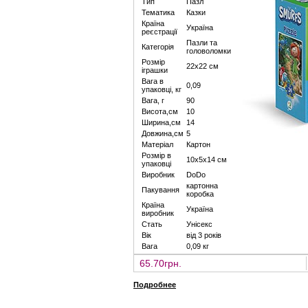
Тип
Пазл
Тематика
Казки
Країна
Україна
реєстрації
Пазли та
Категорія
головоломки
Розмір
22х22 см
іграшки
Вага в
0,09
упаковці, кг
Вага, г
90
Висота,см
10
Ширина,см
14
Довжина,см
5
Матеріал
Картон
Розмір в
10х5х14 см
упаковці
Виробник
DoDo
картонна
Пакування
коробка
Країна
Україна
виробник
Стать
Унісекс
Вік
від 3 років
Вага
0,09 кг
65.70грн.
Подробнее