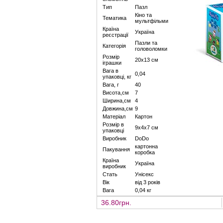
Тип
Пазл
Кіно та
Тематика
мультфільми
Країна
Україна
реєстрації
Пазли та
Категорія
головоломки
Розмір
20х13 см
іграшки
Вага в
0,04
упаковці, кг
Вага, г
40
Висота,см
7
Ширина,см
4
Довжина,см
9
Матеріал
Картон
Розмір в
9х4х7 см
упаковці
Виробник
DoDo
картонна
Пакування
коробка
Країна
Україна
виробник
Стать
Унісекс
Вік
від 3 років
Вага
0,04 кг
36.80грн.