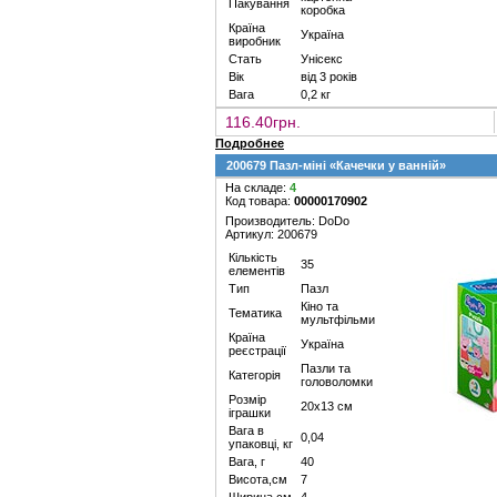
Пакування
коробка
Країна
Україна
виробник
Стать
Унісекс
Вік
від 3 років
Вага
0,2 кг
116.40грн.
Подробнее
200679 Пазл-міні «Качечки у ванній»
На складе:
4
Код товара:
00000170902
Производитель: DoDo
Артикул: 200679
Кількість
35
елементів
Тип
Пазл
Кіно та
Тематика
мультфільми
Країна
Україна
реєстрації
Пазли та
Категорія
головоломки
Розмір
20х13 см
іграшки
Вага в
0,04
упаковці, кг
Вага, г
40
Висота,см
7