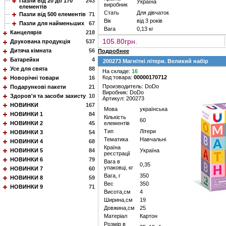
Пазли від 20 до 170
243
Україна
виробник
елементів
Стать
Для дівчаток
Пазли від 500 елементів
71
Вік
від 3 років
Пазли для найменьших
67
Вага
0,13 кг
Канцелярія
218
105.80грн.
Друкована продукція
537
Дитяча кімната
56
Подробнее
Батарейки
4
200273 Магнітні літери. Великий набір
Усе для свята
88
На складе:
16
Код товара:
00000170712
Новорічні товари
16
Производитель: DoDo
Подарункові пакети
21
Виробник: DoDo
Здоров'я та засоби захисту
10
Артикул: 200273
НОВИНКИ
167
Мова
українська
НОВИНКИ 1
84
Кількість
60
НОВИНКИ 2
45
елементів
Тип
Літери
НОВИНКИ 3
54
Тематика
Навчальні
НОВИНКИ 4
68
Країна
НОВИНКИ 5
84
Україна
реєстрації
НОВИНКИ 6
79
Вага в
0,35
упаковці, кг
НОВИНКИ 7
60
Вага, г
350
НОВИНКИ 8
59
Вес
350
НОВИНКИ 9
71
Висота,см
4
Ширина,см
19
Довжина,см
25
Матеріал
Картон
Розмір в