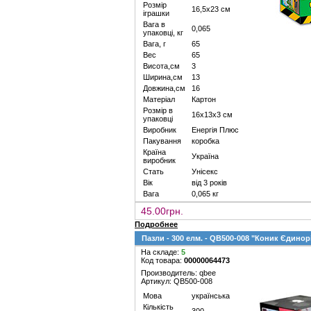
Розмір
16,5х23 см
іграшки
Вага в
0,065
упаковці, кг
Вага, г
65
Вес
65
Висота,см
3
Ширина,см
13
Довжина,см
16
Матеріал
Картон
Розмір в
16х13х3 см
упаковці
Виробник
Енергія Плюс
Пакування
коробка
Країна
Україна
виробник
Стать
Унісекс
Вік
від 3 років
Вага
0,065 кг
45.00грн.
Подробнее
Пазли - 300 елм. - QB500-008 "Коник Єдинор
На складе:
5
Код товара:
00000064473
Производитель: qbee
Артикул: QB500-008
Мова
українська
Кількість