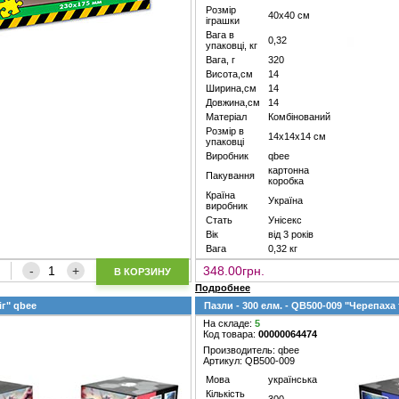
Розмір
40х40 см
іграшки
Вага в
0,32
упаковці, кг
Вага, г
320
Висота,см
14
Ширина,см
14
Довжина,см
14
Матеріал
Комбінований
Розмір в
14х14х14 см
упаковці
Виробник
qbee
картонна
Пакування
коробка
Країна
Україна
виробник
Стать
Унісекс
Вік
від 3 років
Вага
0,32 кг
348.00грн.
В КОРЗИНУ
Подробнее
іг" qbee
Пазли - 300 елм. - QB500-009 "Черепаха
На складе:
5
Код товара:
00000064474
Производитель: qbee
Артикул: QB500-009
Мова
українська
Кількість