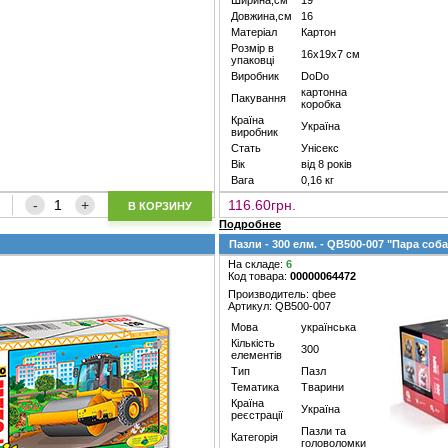
Ширина,см
19
Довжина,см
16
Матеріал
Картон
Розмір в
16х19х7 см
упаковці
Виробник
DoDo
картонна
Пакування
коробка
Країна
Україна
виробник
Стать
Унісекс
Вік
від 8 років
Вага
0,16 кг
116.60грн.
В КОРЗИНУ
Подробнее
Пазли - 300 елм. - QB500-007 "Пара соб
На складе:
6
Код товара:
00000064472
Производитель: qbee
Артикул: QB500-007
Мова
українська
Кількість
300
елементів
Тип
Пазл
Тематика
Тварини
Країна
Україна
реєстрації
Пазли та
Категорія
головоломки