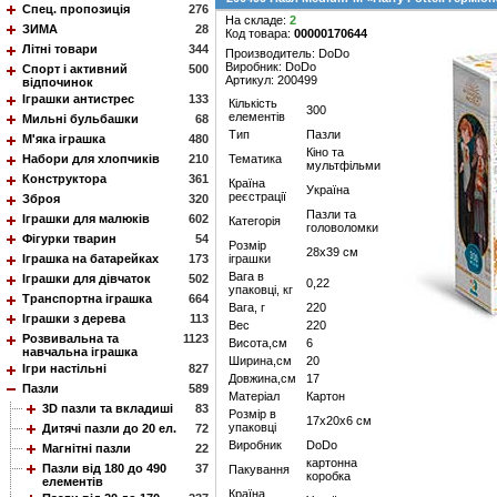
Спец. пропозиція
276
На складе:
2
ЗИМА
28
Код товара:
00000170644
Літні товари
344
Производитель: DoDo
Виробник: DoDo
Спорт і активний
500
Артикул: 200499
відпочинок
Іграшки антистрес
133
Кількість
300
елементів
Мильні бульбашки
68
Тип
Пазли
М'яка іграшка
480
Кіно та
Набори для хлопчиків
210
Тематика
мультфільми
Конструктора
361
Країна
Україна
реєстрації
Зброя
320
Пазли та
Іграшки для малюків
602
Категорія
головоломки
Фігурки тварин
54
Розмір
28х39 см
Іграшка на батарейках
173
іграшки
Вага в
Іграшки для дівчаток
502
0,22
упаковці, кг
Транспортна іграшка
664
Вага, г
220
Іграшки з дерева
113
Вес
220
Розвивальна та
1123
Висота,см
6
навчальна іграшка
Ширина,см
20
Ігри настільні
827
Довжина,см
17
Пазли
589
Матеріал
Картон
3D пазли та вкладиші
83
Розмір в
17х20х6 см
упаковці
Дитячі пазли до 20 ел.
72
Виробник
DoDo
Магнітні пазли
22
картонна
Пазли від 180 до 490
37
Пакування
коробка
елементів
Країна