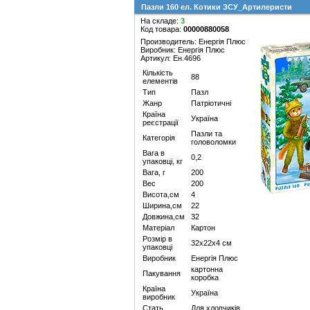
Пазли 160 ел. Котики ЗСУ_Артилеристи
На складе:
3
Код товара:
00000880058
Производитель: Енергія Плюс
Виробник: Енергія Плюс
Артикул: Ен.4696
Кількість
88
елементів
Тип
Пазл
Жанр
Патріотичні
Країна
Україна
реєстрації
Пазли та
Категорія
головоломки
Вага в
0,2
упаковці, кг
Вага, г
200
Вес
200
Висота,см
4
Ширина,см
22
Довжина,см
32
Матеріал
Картон
Розмір в
32х22х4 см
упаковці
Виробник
Енергія Плюс
картонна
Пакування
коробка
Країна
Україна
виробник
Стать
Для хлопчиків