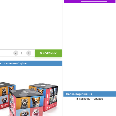
Нове
поступлення
Оріон
за
10.07.26
Новинки
Китай
В КОРЗИНУ
за
10.07.26
ак та кошенят" qbee
Нове
надходження
за
06.07.26
Папка порівняння
В папке нет товаров