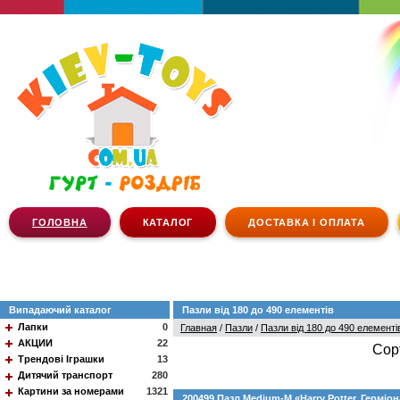
ГОЛОВНА
КАТАЛОГ
ДОСТАВКА І ОПЛАТА
Випадаючий каталог
Пазли від 180 до 490 елементів
Лапки
0
Главная
/
Пазли
/
Пазли від 180 до 490 елементі
АКЦИИ
22
Сор
Трендові Іграшки
13
Дитячий транспорт
280
Картини за номерами
1321
200499 Пазл Medium-M «Harry Potter. Герміон