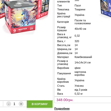
300
елементів
Тип
Пазл
Тематика
Тварини
Країна
Україна
реєстрації
Пазли та
Категорія
головоломки
Розмір
40х40 см
іграшки
Вага в
0,32
упаковці, кг
Вага, г
320
Висота,см
14
Ширина,см
14
Довжина,см
14
Матеріал
Комбінований
Розмір в
14х14х14 см
упаковці
Виробник
qbee
картонна
Пакування
коробка
Країна
Україна
виробник
Стать
Унісекс
Вік
від 3 років
Вага
0,32 кг
348.00грн.
В КОРЗИНУ
Подробнее