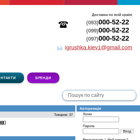
Доставка по всій країні
000-52-22
(093)
000-52-22
(099)
000-52-22
(097)
igrushka.kiev1@gmail.com
ОНТАКТИ
БРЕНДИ
Авторизація
Логин
Товаров: 37
ыв
)
Пароль
Вход
Регистрация
|
Мой пароль?