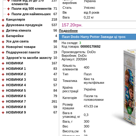
Пазли від 20 до 170
237
Україна
виробник
елементів
Стать
Унісекс
Пазли від 500 елементів
71
Вік
від 8 років
Пазли для найменьших
67
Вага
0,22 кг
Канцелярія
218
157.20грн.
Друкована продукція
537
Дитяча кімната
56
Подробнее
Батарейки
4
Пазл Dodo Harry Potter Завжди ці троє
Усе для свята
88
На складе:
3
Код товара:
00000170692
Новорічні товари
16
Производитель: DoDo
Подарункові пакети
19
Виробник: DoDo
Здоров'я та засоби захисту
10
Артикул: 200584
НОВИНКИ
167
Кількість
400
НОВИНКИ 1
83
елементів
НОВИНКИ 2
47
Тип
Пазл
Кіно та
НОВИНКИ 3
52
Тематика
мультфільми
НОВИНКИ 4
57
Країна
Україна
НОВИНКИ 5
84
реєстрації
НОВИНКИ 6
79
Пазли та
Категорія
головоломки
НОВИНКИ 7
261
Розмір
47х33 см
НОВИНКИ 8
59
іграшки
НОВИНКИ 9
67
Вага в
0,3
упаковці, кг
Вага, г
300
Вес
300
Висота,см
6