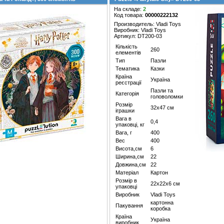
На складе:
2
Код товара:
00000222132
Производитель: Vladi Toys
Виробник: Vladi Toys
Артикул: DT200-03
Кількість
260
елементів
Тип
Пазли
Тематика
Казки
Країна
Україна
реєстрації
Пазли та
Категорія
головоломки
Розмір
32х47 см
іграшки
Вага в
0,4
упаковці, кг
Вага, г
400
Вес
400
Висота,см
6
Ширина,см
22
Довжина,см
22
Матеріал
Картон
Розмір в
22х22х6 см
упаковці
Виробник
Vladi Toys
картонна
Пакування
коробка
Країна
Україна
виробник