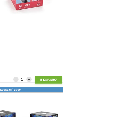
В КОРЗИНУ
 та океан" qbee