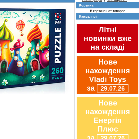
Корзина
В корзине нет товаров
Канцелярія
Літні
новинки вже
на складі
Нове
нахождення
Vladi Toys
за
29.07.26
Нове
нахождення
Енергія
Плюс
за
29.07.26