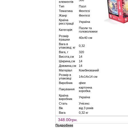
300
елементів
Тип
Пазл
Тематика
Фентезі
Жанр
Фентезі
Країна
Україна
реєстрації
Пазли та
Категорія
головоломки
Розмір
40х40 см
іграшки
Вага в
0,32
упаковці, кг
Вага, г
320
Висота,см
14
Ширина,см
14
Довжина,см
14
Матеріал
Комбінований
Розмір в
14х14х14 см
упаковці
Виробник
qbee
картонна
Пакування
коробка
Країна
Україна
виробник
Стать
Унісекс
Вік
від 3 років
Вага
0,32 кг
348.00грн.
Подробнее