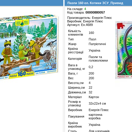
Пазли 160 ел. Котики ЗСУ_Привид
На складе:
4
Код товара:
00000880057
Производитель: Енергія Плюс
Виробник: Енергія Плюс
Артикул: Ен.4689
Кількість
160
елементів
Тип
Пазл
Жанр
Патріотичні
Країна
Україна
реєстрації
Пазли та
Категорія
головоломки
Вага в
0,2
упаковці, кг
Вага, г
200
Вес
200
Висота,см
4
Ширина,см
22
Довжина,см
32
Матеріал
Картон
Розмір в
32х22х4 см
упаковці
Виробник
Енергія Плюс
картонна
Пакування
коробка
Країна
Україна
виробник
Стать
Для хлопчиків