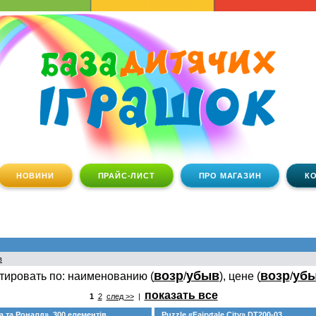
НОВИНИ
ПРАЙС-ЛИСТ
ПРО МАГАЗИН
К
в
возр
убыв
возр
уб
тировать по: наименованию (
/
), цене (
/
показать все
1
2
след >>
|
а та Роналд», 300 елементів
Puzzle «Fairytale City» DT200-03