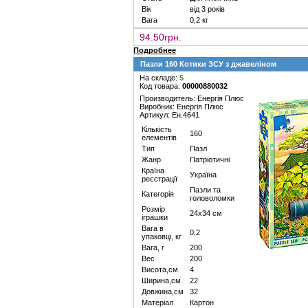
Вік
від 3 років
Вага
0,2 кг
94.50грн.
Подробнее
Пазли 160 Котики ЗСУ з джавеліном
На складе:
5
Код товара:
00000880032
Производитель: Енергія Плюс
Виробник: Енергія Плюс
Артикул: Ен.4641
Кількість
160
елементів
Тип
Пазл
Жанр
Патріотичні
Країна
Україна
реєстрації
Пазли та
Категорія
головоломки
Розмір
24х34 см
іграшки
Вага в
0,2
упаковці, кг
Вага, г
200
Вес
200
Висота,см
4
Ширина,см
22
Довжина,см
32
Матеріал
Картон