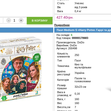
Стать
Унісекс
Вік
від 3 років
Вага
0,4 кг
427.40грн.
В КОРЗИНУ
Подробнее
Пазл Medium-S «Harry Potter. Гаррі та др
На складе:
6
Код товара:
00000170683
Производитель: DoDo
Виробник: DoDo
Артикул: 200498
Кількість
250
елементів
Тип
Пазл
Кіно та
Тематика
мультфільми
Країна
Україна
реєстрації
Пазли та
Категорія
головоломки
Розмір
32х23 см
іграшки
Вага в
0,16
упаковці, кг
Вага, г
160
Вес
160
Висота,см
7