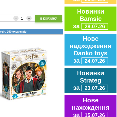
Новинки
Bamsic
В КОРЗИНУ
за
28.07.26
узі», 250 елементів
Нове
надходження
Danko toys
за
24.07.26
Новинки
Strateg
за
23.07.26
Нове
нахождення
за
15.07.26