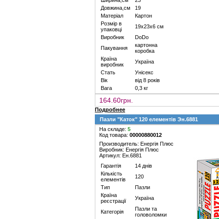
Ширина,см
23
Довжина,см
19
Матеріал
Картон
Розмір в
19х23х6 см
упаковці
Виробник
DoDo
картонна
Пакування
коробка
Країна
Україна
виробник
Стать
Унісекс
Вік
від 8 років
Вага
0,3 кг
164.60грн.
Подробнее
Пазли "Каток" 120 елементів Эн.6881
На складе:
5
Код товара:
00000880012
Производитель: Енергія Плюс
Виробник: Енергія Плюс
Артикул: Ен.6881
Гарантія
14 днів
Кількість
120
елементів
Тип
Пазли
Країна
Україна
реєстрації
Пазли та
Категорія
головоломки