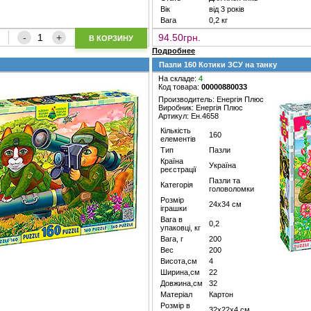
Вік
від 3 років
Вага
0,2 кг
94.50грн.
В КОРЗИНУ
Подробнее
Пазли 160 Котики ЗСУ на танку
На складе:
4
Код товара:
00000880033
Производитель: Енергія Плюс
Виробник: Енергія Плюс
Артикул: Ен.4658
Кількість
160
елементів
Тип
Пазли
Країна
Україна
реєстрації
Пазли та
Категорія
головоломки
Розмір
24х34 см
іграшки
Вага в
0,2
упаковці, кг
Вага, г
200
Вес
200
Висота,см
4
Ширина,см
22
Довжина,см
32
Матеріал
Картон
Розмір в
32х22х4 см